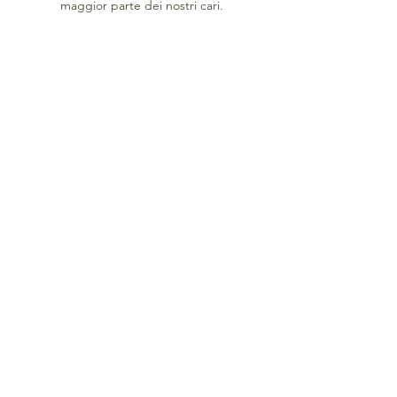
maggior parte dei nostri cari.
Dolce Isola - pasticceria artigianale -
Grado (GO)
dolceisoladigrado@gmail.com