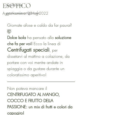
ESOTICO
pasticceria
pasticceria artigianale
Aggiornamento:
25 lug 2022
Giornate afose e caldo da far paura? 
🤯
Dolce Isola
 ha pensato alla 
soluzione 
che fa per voi! 
Ecco la linea di 
Centrifugati speciali
, per 
dissetarvi al mattino a colazione, da 
portare con voi mentre andate in 
spiaggia o da gustare durante un 
coloratissimo aperitivo!
Non poteva mancare il 
CENTRIFUGATO AL MANGO, 
COCCO E FRUTTO DELLA 
PASSIONE: un mix di frutti e colori da 
capogiro!