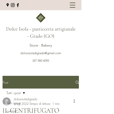
Dolce Isola - pasticceria artigianale
- Grado (GO)
Store · Bakery
dolceisoladigrado@gmail.com
327 582 6092
Post
Tutti i post
dolceisoladigrado
Tutti i post
6 lug 2022
Tempo di lettura: 1 min
IL CENTRIFUGATO
cucina